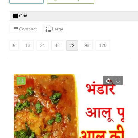
Grid
Compact
Large
6
12
24
48
72
96
120